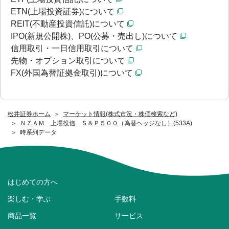
ETN(上場投資証券)について
REIT(不動産投資信託)について
IPO(新規公開株)、PO(公募・売出し)について
信用取引・一日信用取引について
先物・オプション取引について
FX(外国為替証拠金取引)について
松井証券ホーム
マーケット情報(株式市況・株価検索など)
ＮＺＡＭ 上場投信 Ｓ＆Ｐ５００（為替ヘッジなし）(533A)
時系列データ
はじめての方へ
楽しむ・学ぶ
手数料
商品一覧
サービス