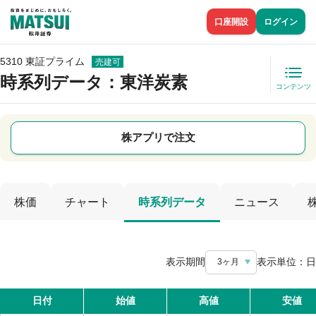
口座開設
ログイン
5310 東証プライム
売建可
時系列データ
：東洋炭素
コンテンツ
株アプリで注文
株価
チャート
時系列データ
ニュース
表示期間
表示単位：
日
3ヶ月
日付
始値
高値
安値