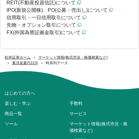
REIT(不動産投資信託)について
IPO(新規公開株)、PO(公募・売出し)について
信用取引・一日信用取引について
先物・オプション取引について
FX(外国為替証拠金取引)について
松井証券ホーム
マーケット情報(株式市況・株価検索など)
東洋炭素(5310)
時系列データ
はじめての方へ
楽しむ・学ぶ
手数料
商品一覧
サービス
ツール
マーケット情報(株式市況・株
価検索など)