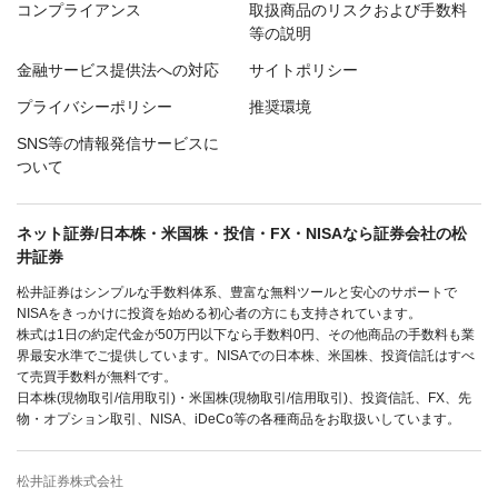
コンプライアンス
取扱商品のリスクおよび手数料
等の説明
金融サービス提供法への対応
サイトポリシー
プライバシーポリシー
推奨環境
SNS等の情報発信サービスに
ついて
ネット証券/日本株・米国株・投信・FX・NISAなら証券会社の松
井証券
松井証券はシンプルな手数料体系、豊富な無料ツールと安心のサポートで
NISAをきっかけに投資を始める初心者の方にも支持されています。
株式は1日の約定代金が50万円以下なら手数料0円、その他商品の手数料も業
界最安水準でご提供しています。NISAでの日本株、米国株、投資信託はすべ
て売買手数料が無料です。
日本株(現物取引/信用取引)・米国株(現物取引/信用取引)、投資信託、FX、先
物・オプション取引、NISA、iDeCo等の各種商品をお取扱いしています。
松井証券株式会社