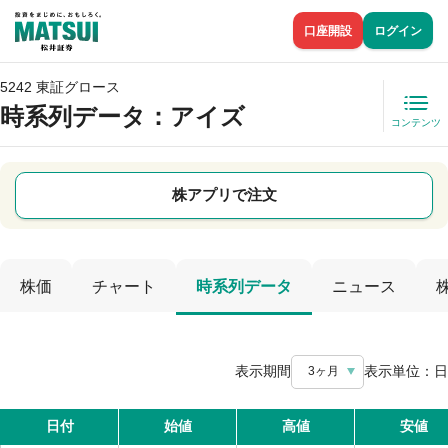
口座開設
ログイン
5242 東証グロース
時系列データ
：アイズ
コンテンツ
株アプリで注文
株価
チャート
時系列データ
ニュース
表示期間
表示単位：
日
3ヶ月
日付
始値
高値
安値