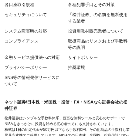
各口座取引規程
各種犯罪手口とその対策
セキュリティについて
「松井証券」の名前を無断使用
する業者
システム障害時の対応
投資用教材販売業者について
コンプライアンス
取扱商品のリスクおよび手数料
等の説明
金融サービス提供法への対応
サイトポリシー
プライバシーポリシー
推奨環境
SNS等の情報発信サービスに
ついて
ネット証券/日本株・米国株・投信・FX・NISAなら証券会社の松
井証券
松井証券はシンプルな手数料体系、豊富な無料ツールと安心のサポートで
NISAをきっかけに投資を始める初心者の方にも支持されています。
株式は1日の約定代金が50万円以下なら手数料0円、その他商品の手数料も業
界最安水準でご提供しています。NISAでの日本株、米国株、投資信託はすべ