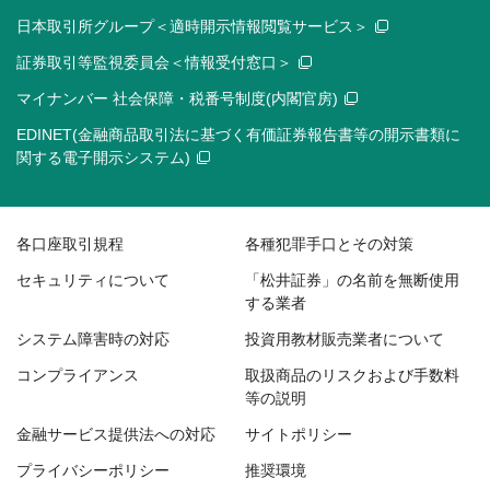
日本取引所グループ＜適時開示情報閲覧サービス＞
証券取引等監視委員会＜情報受付窓口＞
マイナンバー 社会保障・税番号制度(内閣官房)
EDINET(金融商品取引法に基づく有価証券報告書等の開示書類に
関する電子開示システム)
各口座取引規程
各種犯罪手口とその対策
セキュリティについて
「松井証券」の名前を無断使用
する業者
システム障害時の対応
投資用教材販売業者について
コンプライアンス
取扱商品のリスクおよび手数料
等の説明
金融サービス提供法への対応
サイトポリシー
プライバシーポリシー
推奨環境