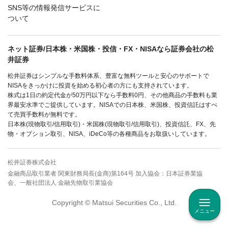
SNS等の情報発信サービスに
ついて
ネット証券/日本株・米国株・投信・FX・NISAなら証券会社の松
井証券
松井証券はシンプルな手数料体系、豊富な無料ツールと安心のサポートで
NISAをきっかけに投資を始める初心者の方にも支持されています。
株式は1日の約定代金が50万円以下なら手数料0円、その他商品の手数料も業
界最安水準でご提供しています。NISAでの日本株、米国株、投資信託はすべ
て売買手数料が無料です。
日本株(現物取引/信用取引)・米国株(現物取引/信用取引)、投資信託、FX、先
物・オプション取引、NISA、iDeCo等の各種商品をお取扱いしています。
松井証券株式会社
金融商品取引業者 関東財務局長(金商)第164号 加入協会：日本証券業協
会、一般社団法人 金融先物取引業協会
Copyright © Matsui Securities Co., Ltd.
メニュー