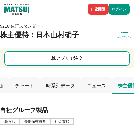
口座開設
ログイン
5210 東証スタンダード
株主優待
：日本山村硝子
コンテンツ
株アプリで注文
価
チャート
時系列データ
ニュース
株主優
自社グループ製品
暮らし
長期保有特典
社会貢献