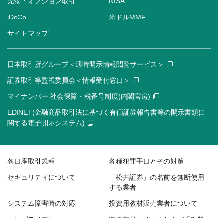
先物・オプション取引
NISA
iDeCo
米ドルMMF
サイトマップ
日本取引所グループ＜適時開示情報閲覧サービス＞
証券取引等監視委員会＜情報受付窓口＞
マイナンバー 社会保障・税番号制度(内閣官房)
EDINET(金融商品取引法に基づく有価証券報告書等の開示書類に
関する電子開示システム)
各口座取引規程
各種犯罪手口とその対策
セキュリティについて
「松井証券」の名前を無断使用
する業者
システム障害時の対応
投資用教材販売業者について