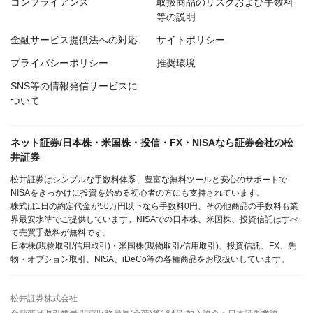
コンプライアンス
取扱商品のリスクおよび手数料
等の説明
金融サービス提供法への対応
サイトポリシー
プライバシーポリシー
推奨環境
SNS等の情報発信サービスに
ついて
ネット証券/日本株・米国株・投信・FX・NISAなら証券会社の松
井証券
松井証券はシンプルな手数料体系、豊富な無料ツールと安心のサポートで
NISAをきっかけに投資を始める初心者の方にも支持されています。
株式は1日の約定代金が50万円以下なら手数料0円、その他商品の手数料も業
界最安水準でご提供しています。NISAでの日本株、米国株、投資信託はすべ
て売買手数料が無料です。
日本株(現物取引/信用取引)・米国株(現物取引/信用取引)、投資信託、FX、先
物・オプション取引、NISA、iDeCo等の各種商品をお取扱いしています。
松井証券株式会社