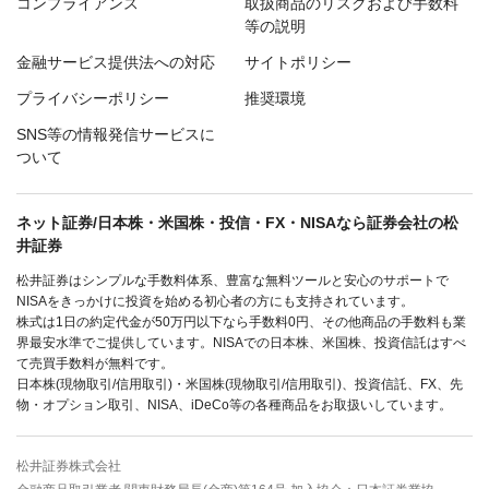
コンプライアンス
取扱商品のリスクおよび手数料
等の説明
金融サービス提供法への対応
サイトポリシー
プライバシーポリシー
推奨環境
SNS等の情報発信サービスに
ついて
ネット証券/日本株・米国株・投信・FX・NISAなら証券会社の松
井証券
松井証券はシンプルな手数料体系、豊富な無料ツールと安心のサポートで
NISAをきっかけに投資を始める初心者の方にも支持されています。
株式は1日の約定代金が50万円以下なら手数料0円、その他商品の手数料も業
界最安水準でご提供しています。NISAでの日本株、米国株、投資信託はすべ
て売買手数料が無料です。
日本株(現物取引/信用取引)・米国株(現物取引/信用取引)、投資信託、FX、先
物・オプション取引、NISA、iDeCo等の各種商品をお取扱いしています。
松井証券株式会社