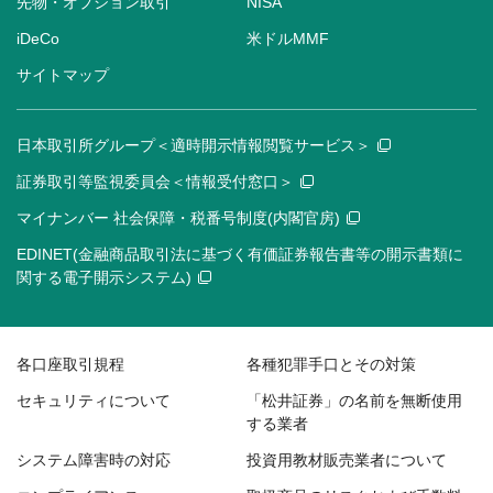
先物・オプション取引
NISA
iDeCo
米ドルMMF
サイトマップ
日本取引所グループ＜適時開示情報閲覧サービス＞
証券取引等監視委員会＜情報受付窓口＞
マイナンバー 社会保障・税番号制度(内閣官房)
EDINET(金融商品取引法に基づく有価証券報告書等の開示書類に
関する電子開示システム)
各口座取引規程
各種犯罪手口とその対策
セキュリティについて
「松井証券」の名前を無断使用
する業者
システム障害時の対応
投資用教材販売業者について