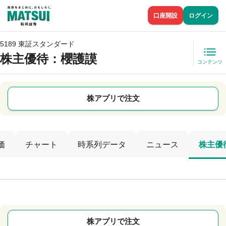
口座開設
ログイン
5189 東証スタンダード
株主優待
：櫻護謨
コンテンツ
株アプリで注文
価
チャート
時系列データ
ニュース
株主優
株アプリで注文