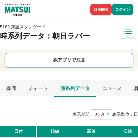
口座開設
ログイン
5162 東証スタンダード
時系列データ
：朝日ラバー
コンテンツ
株アプリで注文
株価
チャート
時系列データ
ニュース
表示期間
表示単位：
日
3ヶ月
日付
始値
高値
安値