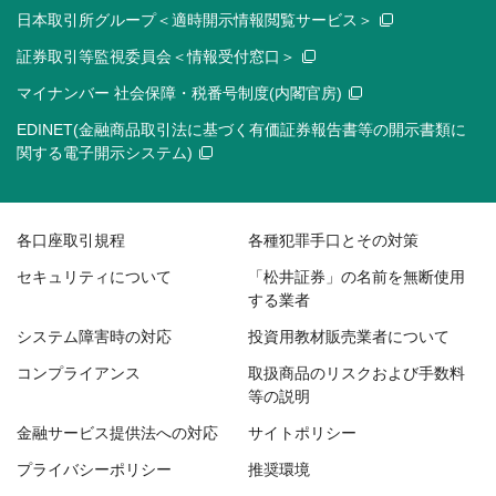
日本取引所グループ＜適時開示情報閲覧サービス＞
証券取引等監視委員会＜情報受付窓口＞
マイナンバー 社会保障・税番号制度(内閣官房)
EDINET(金融商品取引法に基づく有価証券報告書等の開示書類に
関する電子開示システム)
各口座取引規程
各種犯罪手口とその対策
セキュリティについて
「松井証券」の名前を無断使用
する業者
システム障害時の対応
投資用教材販売業者について
コンプライアンス
取扱商品のリスクおよび手数料
等の説明
金融サービス提供法への対応
サイトポリシー
プライバシーポリシー
推奨環境