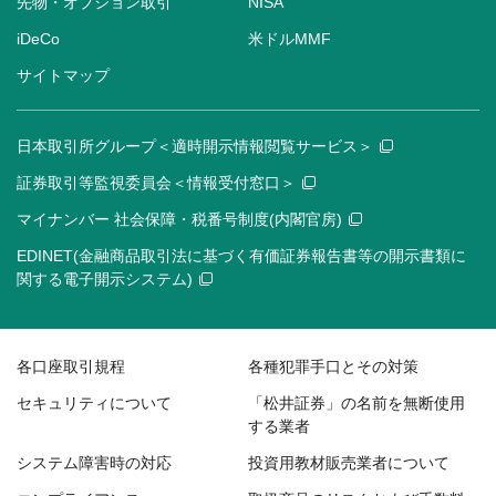
先物・オプション取引
NISA
iDeCo
米ドルMMF
サイトマップ
日本取引所グループ＜適時開示情報閲覧サービス＞
証券取引等監視委員会＜情報受付窓口＞
マイナンバー 社会保障・税番号制度(内閣官房)
EDINET(金融商品取引法に基づく有価証券報告書等の開示書類に
関する電子開示システム)
各口座取引規程
各種犯罪手口とその対策
セキュリティについて
「松井証券」の名前を無断使用
する業者
システム障害時の対応
投資用教材販売業者について