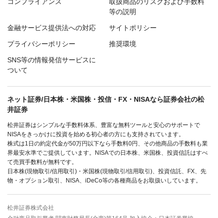
コンプライアンス
取扱商品のリスクおよび手数料
等の説明
金融サービス提供法への対応
サイトポリシー
プライバシーポリシー
推奨環境
SNS等の情報発信サービスに
ついて
ネット証券/日本株・米国株・投信・FX・NISAなら証券会社の松
井証券
松井証券はシンプルな手数料体系、豊富な無料ツールと安心のサポートで
NISAをきっかけに投資を始める初心者の方にも支持されています。
株式は1日の約定代金が50万円以下なら手数料0円、その他商品の手数料も業
界最安水準でご提供しています。NISAでの日本株、米国株、投資信託はすべ
て売買手数料が無料です。
日本株(現物取引/信用取引)・米国株(現物取引/信用取引)、投資信託、FX、先
物・オプション取引、NISA、iDeCo等の各種商品をお取扱いしています。
松井証券株式会社