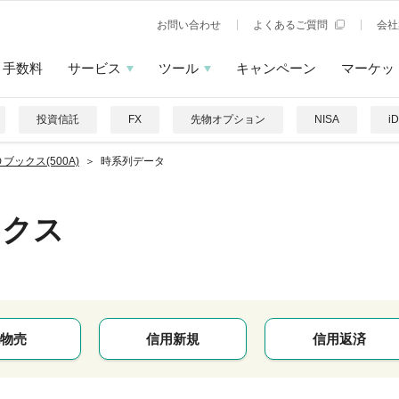
お問い合わせ
よくあるご質問
会社
手数料
サービス
ツール
キャンペーン
マーケッ
投資信託
FX
先物オプション
NISA
i
ブックス(500A)
時系列データ
ックス
物売
信用新規
信用返済