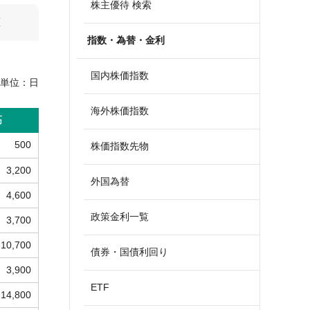
株主優待 検索
算
指数・為替・金利
国内株価指数
単位：
日
海外株価指数
高
500
株価指数先物
3,200
外国為替
4,600
政策金利一覧
3,700
10,700
債券・国債利回り
3,900
ETF
14,800