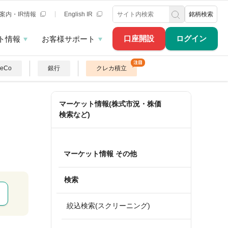
案内・IR情報
English IR
銘柄検索
口座開設
ログイン
ト情報
お客様サポート
DeCo
銀行
クレカ積立
マーケット情報(株式市況・株価
検索など)
マーケット情報 その他
検索
絞込検索(スクリーニング)