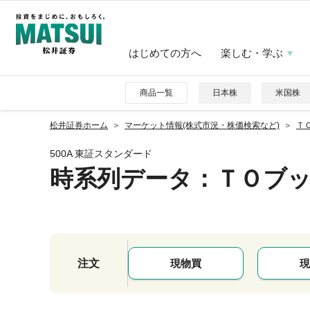
はじめての方へ
楽しむ・学ぶ
商品一覧
日本株
米国株
松井証券ホーム
マーケット情報(株式市況・株価検索など)
ＴＯ
500A 東証スタンダード
時系列データ
：ＴＯブ
注文
現物買
現