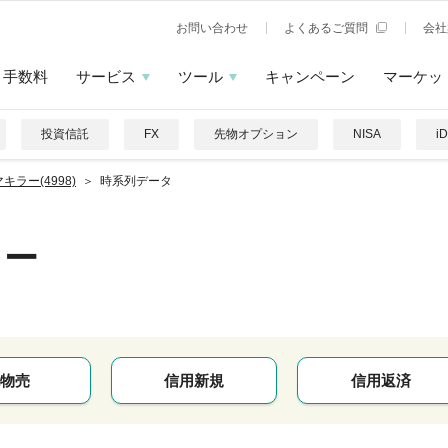
お問い合わせ
よくあるご質問
会社
手数料
サービス
ツール
キャンペーン
マーケッ
投資信託
FX
先物オプション
NISA
i
キラー(4998)
時系列データ
ラー
物売
信用新規
信用返済