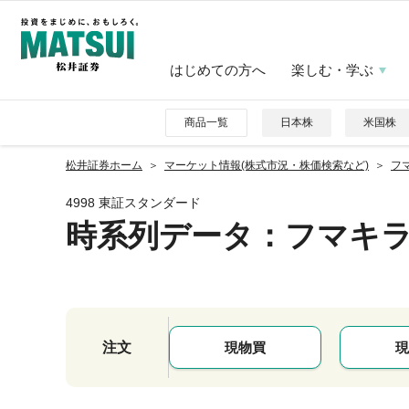
はじめての方へ
楽しむ・学ぶ
商品一覧
日本株
米国株
松井証券ホーム
マーケット情報(株式市況・株価検索など)
フマ
4998 東証スタンダード
時系列データ
：フマキ
注文
現物買
現