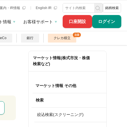
案内・IR情報
English IR
銘柄検索
口座開設
ログイン
ト情報
お客様サポート
DeCo
銀行
クレカ積立
マーケット情報(株式市況・株価
検索など)
マーケット情報 その他
検索
絞込検索(スクリーニング)