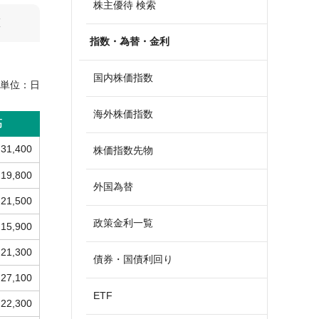
株主優待 検索
算
指数・為替・金利
国内株価指数
単位：
日
海外株価指数
高
31,400
株価指数先物
19,800
外国為替
21,500
政策金利一覧
15,900
21,300
債券・国債利回り
27,100
ETF
22,300