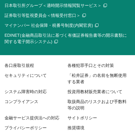
日本取引所グループ＜適時開示情報閲覧サービス＞
証券取引等監視委員会＜情報受付窓口＞
マイナンバー 社会保障・税番号制度(内閣官房)
EDINET(金融商品取引法に基づく有価証券報告書等の開示書類に
関する電子開示システム)
各口座取引規程
各種犯罪手口とその対策
セキュリティについて
「松井証券」の名前を無断使用
する業者
システム障害時の対応
投資用教材販売業者について
コンプライアンス
取扱商品のリスクおよび手数料
等の説明
金融サービス提供法への対応
サイトポリシー
プライバシーポリシー
推奨環境