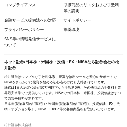
コンプライアンス
取扱商品のリスクおよび手数料
等の説明
金融サービス提供法への対応
サイトポリシー
プライバシーポリシー
推奨環境
SNS等の情報発信サービスに
ついて
ネット証券/日本株・米国株・投信・FX・NISAなら証券会社の松
井証券
松井証券はシンプルな手数料体系、豊富な無料ツールと安心のサポートで
NISAをきっかけに投資を始める初心者の方にも支持されています。
株式は1日の約定代金が50万円以下なら手数料0円、その他商品の手数料も業
界最安水準でご提供しています。NISAでの日本株、米国株、投資信託はすべ
て売買手数料が無料です。
日本株(現物取引/信用取引)・米国株(現物取引/信用取引)、投資信託、FX、先
物・オプション取引、NISA、iDeCo等の各種商品をお取扱いしています。
松井証券株式会社