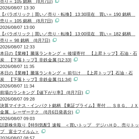
売り＝ 105 銘柄 (8月7日)
2026/08/07 13:30
【パラボリック｜買い／売り・転換】 13:30現在 買い＝ 190 銘柄
売り＝ 105 銘柄 (8月7日)
2026/08/07 13:00
【パラボリック｜買い／売り・転換】 13:00現在 買い＝ 182 銘柄
売り＝ 98 銘柄 (8月7日)
2026/08/07 12:33
本日の【業種】騰落ランキング ＝ 後場寄付 【上昇トップ】石油・石
炭 【下落トップ】非鉄金属 [12:33]
2026/08/07 11:35
本日の【業種】騰落ランキング ＝ 前引け 【上昇トップ】石油・石
炭 【下落トップ】非鉄金属 [11:34]
2026/08/07 11:34
前場のランキング【値下がり率】 (8月7日)
2026/08/07 09:28
決算マイナス・インパクト銘柄 【東証プライム】寄付 … ＳＢＧ、ＪＸ
金属、レーザーテク (8月6日発表分)
2026/08/07 09:03
話題株先取り【特別気配】速報 ＜買いトップ デジハＨＤ、売りトッ
プ 富士フイルム＞
2026/08/07 08:57