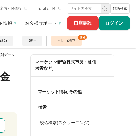
案内・IR情報
English IR
銘柄検索
口座開設
ログイン
ト情報
お客様サポート
DeCo
銀行
クレカ積立
系列データ
マーケット情報(株式市況・株価
検索など)
金
マーケット情報 その他
検索
絞込検索(スクリーニング)