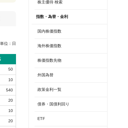
株主優待 検索
指数・為替・金利
算
国内株価指数
単位：
日
海外株価指数
高
株価指数先物
50
外国為替
10
政策金利一覧
540
20
債券・国債利回り
10
ETF
20