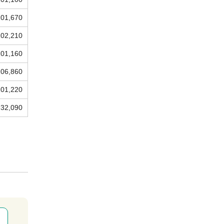
101,670
102,210
101,160
206,860
101,220
32,090