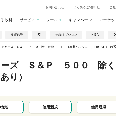
お問い合わせ
よくあるご質問
会社
手数料
サービス
ツール
キャンペーン
マーケッ
投資信託
FX
先物オプション
NISA
i
シェアーズ Ｓ＆Ｐ ５００ 除く金融 ＥＴＦ（為替ヘッジあり）(491A)
時
アーズ Ｓ＆Ｐ ５００ 除く
ジあり）
物売
信用新規
信用返済