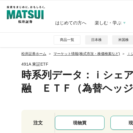
はじめての方へ
楽しむ・学ぶ
商品一覧
日本株
米国株
松井証券ホーム
マーケット情報(株式市況・株価検索など)
ｉ
491A 東証ETF
時系列データ
：ｉシェ
融 ＥＴＦ（為替ヘッ
注文
現物買
現