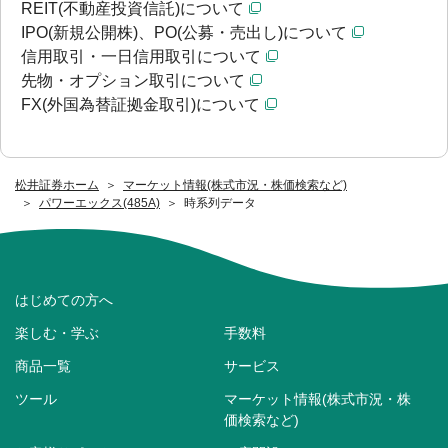
REIT(不動産投資信託)について
IPO(新規公開株)、PO(公募・売出し)について
信用取引・一日信用取引について
先物・オプション取引について
FX(外国為替証拠金取引)について
松井証券ホーム
マーケット情報(株式市況・株価検索など)
パワーエックス(485A)
時系列データ
はじめての方へ
楽しむ・学ぶ
手数料
商品一覧
サービス
ツール
マーケット情報(株式市況・株
価検索など)