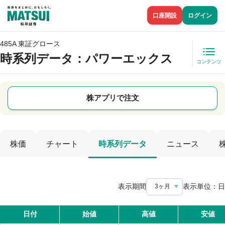
口座開設
ログイン
485A 東証グロース
時系列データ
：パワーエックス
コンテンツ
株アプリで注文
株価
チャート
時系列データ
ニュース
表示期間
表示単位：
日
3ヶ月
日付
始値
高値
安値