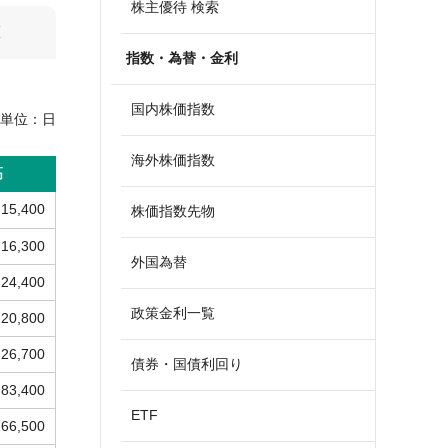
株主優待 検索
算
指数・為替・金利
国内株価指数
単位：
日
海外株価指数
高
15,400
株価指数先物
16,300
外国為替
24,400
政策金利一覧
20,800
26,700
債券・国債利回り
83,400
ETF
66,500