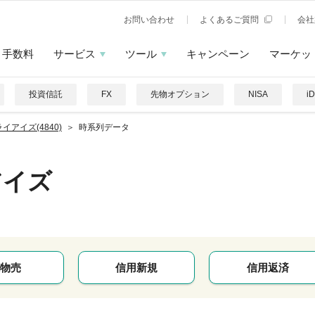
お問い合わせ
よくあるご質問
会社
手数料
サービス
ツール
キャンペーン
マーケッ
投資信託
FX
先物オプション
NISA
i
イアイズ(4840)
時系列データ
アイズ
物売
信用新規
信用返済