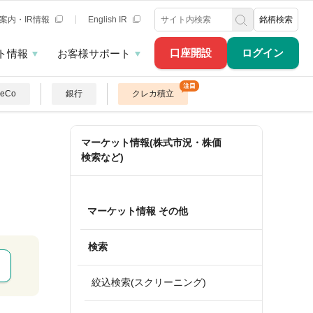
案内・IR情報
English IR
銘柄検索
口座開設
ログイン
ト情報
お客様サポート
DeCo
銀行
クレカ積立
マーケット情報(株式市況・株価
検索など)
マーケット情報 その他
検索
絞込検索(スクリーニング)