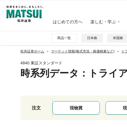
はじめての方へ
楽しむ・学ぶ
商品一覧
日本株
米国株
松井証券ホーム
マーケット情報(株式市況・株価検索など)
トラ
4840 東証スタンダード
時系列データ
：トライ
注文
現物買
現