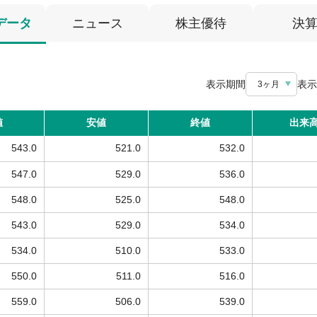
データ
ニュース
株主優待
決
表示期間
表示
3ヶ月
値
安値
終値
出来
543.0
521.0
532.0
547.0
529.0
536.0
548.0
525.0
548.0
543.0
529.0
534.0
534.0
510.0
533.0
550.0
511.0
516.0
559.0
506.0
539.0