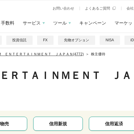
お問い合わせ
よくあるご質問
会社
手数料
サービス
ツール
キャンペーン
マーケッ
投資信託
FX
先物オプション
NISA
i
Ｍ ＥＮＴＥＲＴＡＩＮＭＥＮＴ ＪＡＰＡＮ(4772)
株主優待
ＥＲＴＡＩＮＭＥＮＴ ＪＡ
物売
信用新規
信用返済