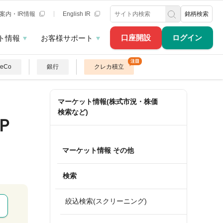
案内・IR情報
English IR
銘柄検索
口座開設
ログイン
ト情報
お客様サポート
DeCo
銀行
クレカ積立
マーケット情報(株式市況・株価
検索など)
Ｐ
マーケット情報 その他
検索
絞込検索(スクリーニング)