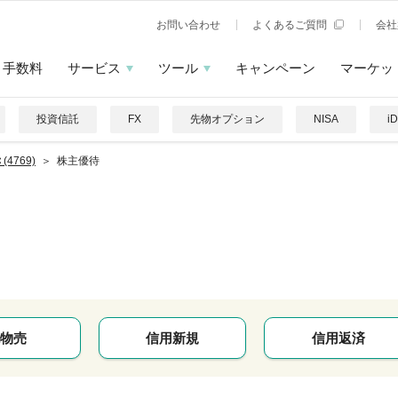
お問い合わせ
よくあるご質問
会社
手数料
サービス
ツール
キャンペーン
マーケッ
投資信託
FX
先物オプション
NISA
i
(4769)
株主優待
物売
信用新規
信用返済