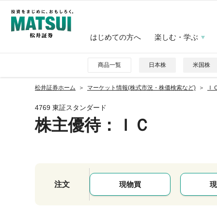
はじめての方へ
楽しむ・学ぶ
商品一覧
日本株
米国株
松井証券ホーム
マーケット情報(株式市況・株価検索など)
ＩＣ
4769 東証スタンダード
株主優待
：ＩＣ
注文
現物買
現