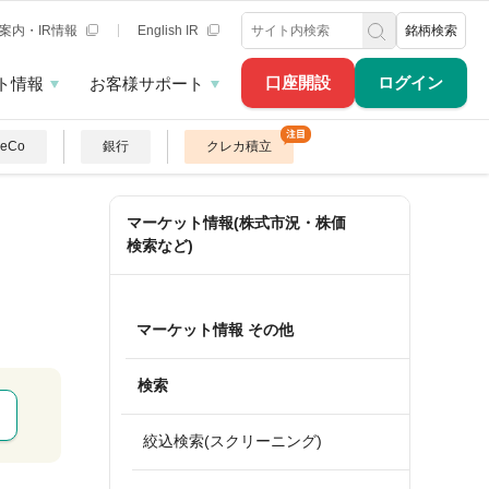
案内・IR情報
English IR
銘柄検索
口座開設
ログイン
ト情報
お客様サポート
DeCo
銀行
クレカ積立
マーケット情報(株式市況・株価
検索など)
マーケット情報 その他
検索
絞込検索(スクリーニング)