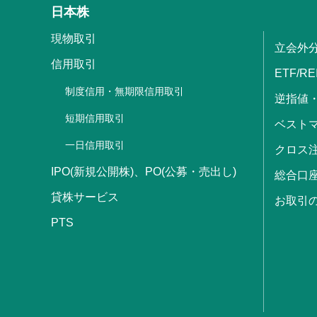
日本株
現物取引
立会外
信用取引
ETF/RE
制度信用・無期限信用取引
逆指値
短期信用取引
ベストマ
一日信用取引
クロス
IPO(新規公開株)、PO(公募・売出し)
総合口
貸株サービス
お取引
PTS