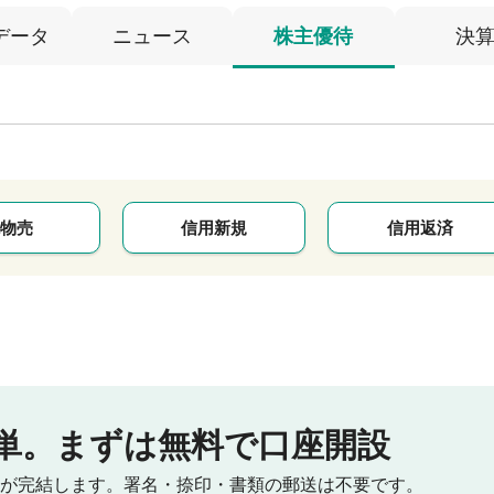
データ
ニュース
株主優待
決
物売
信用新規
信用返済
単。
まずは無料で口座開設
が完結します。
署名・捺印・書類の郵送は不要です。