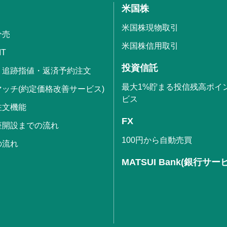
米国株
米国株現物取引
分売
米国株信用取引
IT
投資信託
・追跡指値・返済予約注文
最大1%貯まる投信残高ポイ
ッチ(約定価格改善サービス)
ビス
注文機能
FX
座開設までの流れ
100円から自動売買
の流れ
MATSUI Bank(銀行サー