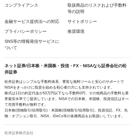
コンプライアンス
取扱商品のリスクおよび手数料
等の説明
金融サービス提供法への対応
サイトポリシー
プライバシーポリシー
推奨環境
SNS等の情報発信サービスに
ついて
ネット証券/日本株・米国株・投信・FX・NISAなら証券会社の松
井証券
松井証券はシンプルな手数料体系、豊富な無料ツールと安心のサポートで
NISAをきっかけに投資を始める初心者の方にも支持されています。
株式は1日の約定代金が50万円以下なら手数料0円、その他商品の手数料も業
界最安水準でご提供しています。NISAでの日本株、米国株、投資信託はすべ
て売買手数料が無料です。
日本株(現物取引/信用取引)・米国株(現物取引/信用取引)、投資信託、FX、先
物・オプション取引、NISA、iDeCo等の各種商品をお取扱いしています。
松井証券株式会社