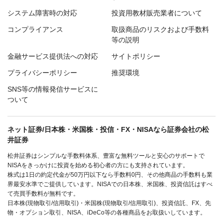
システム障害時の対応
投資用教材販売業者について
コンプライアンス
取扱商品のリスクおよび手数料
等の説明
金融サービス提供法への対応
サイトポリシー
プライバシーポリシー
推奨環境
SNS等の情報発信サービスに
ついて
ネット証券/日本株・米国株・投信・FX・NISAなら証券会社の松
井証券
松井証券はシンプルな手数料体系、豊富な無料ツールと安心のサポートで
NISAをきっかけに投資を始める初心者の方にも支持されています。
株式は1日の約定代金が50万円以下なら手数料0円、その他商品の手数料も業
界最安水準でご提供しています。NISAでの日本株、米国株、投資信託はすべ
て売買手数料が無料です。
日本株(現物取引/信用取引)・米国株(現物取引/信用取引)、投資信託、FX、先
物・オプション取引、NISA、iDeCo等の各種商品をお取扱いしています。