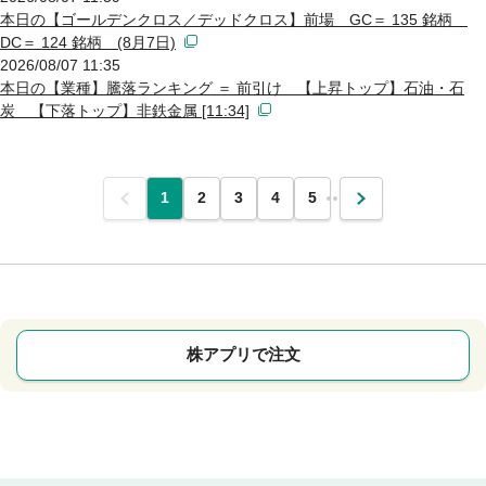
本日の【ゴールデンクロス／デッドクロス】前場 GC＝ 135 銘柄
DC＝ 124 銘柄 (8月7日)
2026/08/07 11:35
本日の【業種】騰落ランキング ＝ 前引け 【上昇トップ】石油・石
炭 【下落トップ】非鉄金属 [11:34]
前
1
2
3
4
5
…
次
株アプリで注文