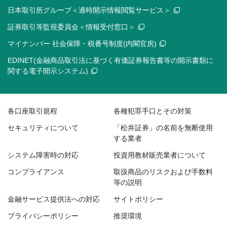
日本取引所グループ＜適時開示情報閲覧サービス＞
証券取引等監視委員会＜情報受付窓口＞
マイナンバー 社会保障・税番号制度(内閣官房)
EDINET(金融商品取引法に基づく有価証券報告書等の開示書類に
関する電子開示システム)
各口座取引規程
各種犯罪手口とその対策
セキュリティについて
「松井証券」の名前を無断使用
する業者
システム障害時の対応
投資用教材販売業者について
コンプライアンス
取扱商品のリスクおよび手数料
等の説明
金融サービス提供法への対応
サイトポリシー
プライバシーポリシー
推奨環境