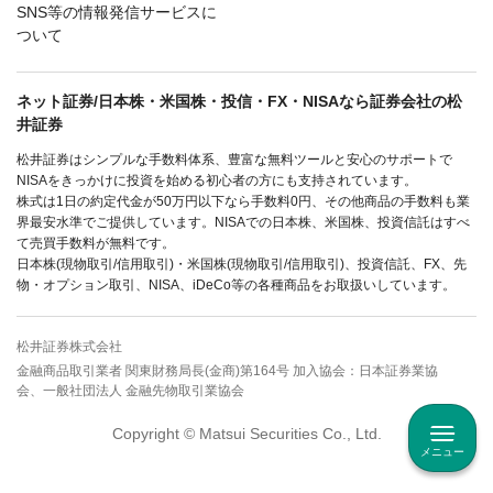
SNS等の情報発信サービスに
ついて
ネット証券/日本株・米国株・投信・FX・NISAなら証券会社の松
井証券
松井証券はシンプルな手数料体系、豊富な無料ツールと安心のサポートで
NISAをきっかけに投資を始める初心者の方にも支持されています。
株式は1日の約定代金が50万円以下なら手数料0円、その他商品の手数料も業
界最安水準でご提供しています。NISAでの日本株、米国株、投資信託はすべ
て売買手数料が無料です。
日本株(現物取引/信用取引)・米国株(現物取引/信用取引)、投資信託、FX、先
物・オプション取引、NISA、iDeCo等の各種商品をお取扱いしています。
松井証券株式会社
金融商品取引業者 関東財務局長(金商)第164号 加入協会：日本証券業協
会、一般社団法人 金融先物取引業協会
Copyright © Matsui Securities Co., Ltd.
メニュー