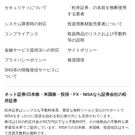
セキュリティについて
「松井証券」の名前を無断使用
する業者
システム障害時の対応
投資用教材販売業者について
コンプライアンス
取扱商品のリスクおよび手数料
等の説明
金融サービス提供法への対応
サイトポリシー
プライバシーポリシー
推奨環境
SNS等の情報発信サービスに
ついて
ネット証券/日本株・米国株・投信・FX・NISAなら証券会社の松
井証券
松井証券はシンプルな手数料体系、豊富な無料ツールと安心のサポートで
NISAをきっかけに投資を始める初心者の方にも支持されています。
株式は1日の約定代金が50万円以下なら手数料0円、その他商品の手数料も業
界最安水準でご提供しています。NISAでの日本株、米国株、投資信託はすべ
て売買手数料が無料です。