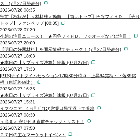
ス (7月27日発表分)
2026/07/28 08:35
寄前【板状況】＜材料株＞動向 【買いトップ】円谷フィＨＤ 【売り
トップ】ファンペップ [08:35]
2026/07/28 07:30
今朝の注目ニュース！ ★円谷フィＨＤ、フジオーゼなどに注目！
2026/07/27 20:00
【明日の好悪材料】を開示情報でチェック！ (7月27日発表分)
2026/07/27 18:03
★本日の【サプライズ決算】続報 (07月27日)
2026/07/27 17:33
[PTS]ナイトタイムセッション17時30分時点 上昇94銘柄・下落89銘
柄（東証終値比）
2026/07/27 16:35
★本日の【サプライズ決算】速報 (07月27日)
2026/07/27 15:31
イマジニア、4-6月期(1Q)営業は黒字浮上で着地
2026/07/27 08:30
＜必見＞ 寄り付き直前チェック・リスト！
2026/07/27 07:50
２７日の主なマーケットイベント