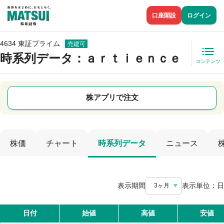
口座開設
ログイン
4634 東証プライム
売建可
時系列データ
：ａｒｔｉｅｎｃｅ
コンテンツ
株アプリで注文
株価
チャート
時系列データ
ニュース
表示期間
表示単位：
日
3ヶ月
日付
始値
高値
安値