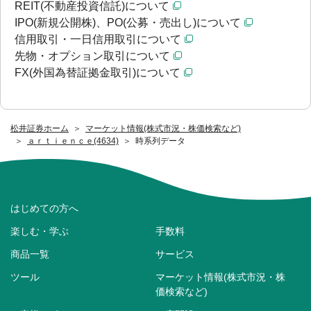
REIT(不動産投資信託)について
IPO(新規公開株)、PO(公募・売出し)について
信用取引・一日信用取引について
先物・オプション取引について
FX(外国為替証拠金取引)について
松井証券ホーム
マーケット情報(株式市況・株価検索など)
ａｒｔｉｅｎｃｅ(4634)
時系列データ
はじめての方へ
楽しむ・学ぶ
手数料
商品一覧
サービス
ツール
マーケット情報(株式市況・株
価検索など)