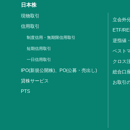
日本株
現物取引
立会外
信用取引
ETF/RE
制度信用・無期限信用取引
逆指値
短期信用取引
ベストマ
一日信用取引
クロス
IPO(新規公開株)、PO(公募・売出し)
総合口
貸株サービス
お取引
PTS