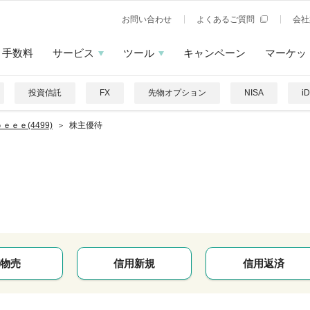
お問い合わせ
よくあるご質問
会社
手数料
サービス
ツール
キャンペーン
マーケッ
投資信託
FX
先物オプション
NISA
i
ｅｅｅ(4499)
株主優待
物売
信用新規
信用返済