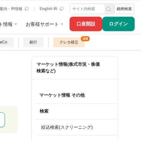
案内・IR情報
English IR
銘柄検索
口座開設
ログイン
ト情報
お客様サポート
DeCo
銀行
クレカ積立
マーケット情報(株式市況・株価
検索など)
マーケット情報 その他
検索
絞込検索(スクリーニング)