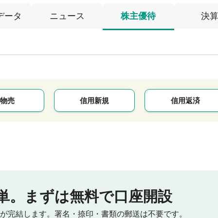
データ
ニュース
株主優待
決
物売
信用新規
信用返済
単。
まずは無料で口座開設
が完結します。
署名・捺印・書類の郵送は不要です。