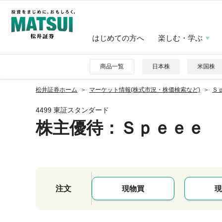
はじめての方へ
楽しむ・学ぶ
商品一覧
日本株
米国株
松井証券ホーム
マーケット情報(株式市況・株価検索など)
Ｓｐ
4499 東証スタンダード
株主優待
：Ｓｐｅｅｅ
注文
現物買
現