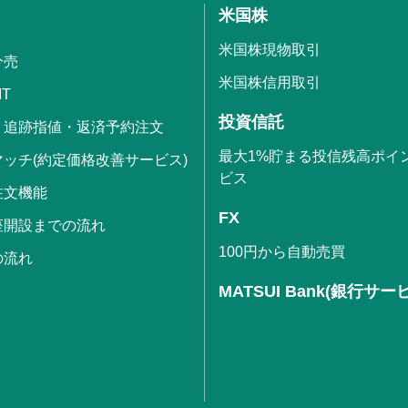
米国株
米国株現物取引
分売
米国株信用取引
IT
投資信託
・追跡指値・返済予約注文
最大1%貯まる投信残高ポイ
ッチ(約定価格改善サービス)
ビス
注文機能
FX
座開設までの流れ
100円から自動売買
の流れ
MATSUI Bank(銀行サー