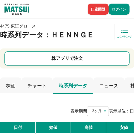
口座開設
ログイン
4475 東証グロース
時系列データ
：ＨＥＮＮＧＥ
コンテンツ
株アプリで注文
株価
チャート
時系列データ
ニュース
表示期間
表示単位：
日
3ヶ月
日付
始値
高値
安値