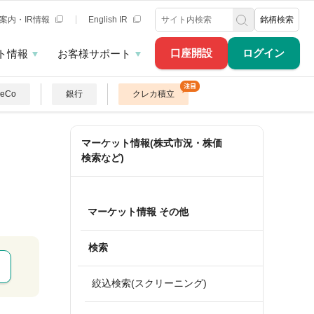
案内・IR情報
English IR
銘柄検索
口座開設
ログイン
ト情報
お客様サポート
DeCo
銀行
クレカ積立
マーケット情報(株式市況・株価
検索など)
マーケット情報 その他
検索
絞込検索(スクリーニング)