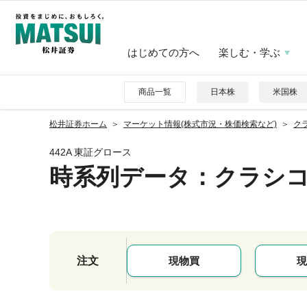
はじめての方へ
楽しむ・学ぶ
商品一覧
日本株
米国株
松井証券ホーム
マーケット情報(株式市況・株価検索など)
クラ
442A 東証グロース
時系列データ
：クラシ
注文
現物買
現