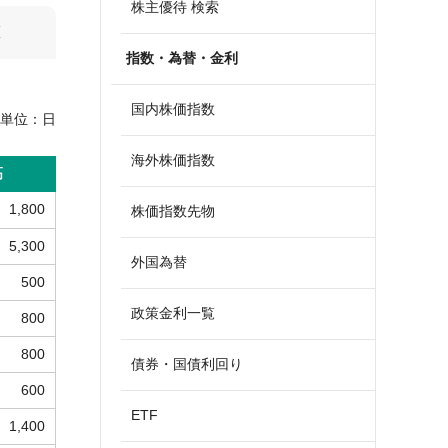
株主優待 検索
算
指数・為替・金利
国内株価指数
単位：
日
海外株価指数
高
1,800
株価指数先物
5,300
外国為替
500
政策金利一覧
800
800
債券・国債利回り
600
ETF
1,400