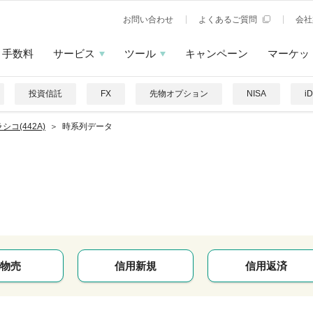
お問い合わせ
よくあるご質問
会社
手数料
サービス
ツール
キャンペーン
マーケッ
投資信託
FX
先物オプション
NISA
i
シコ(442A)
時系列データ
コ
物売
信用新規
信用返済