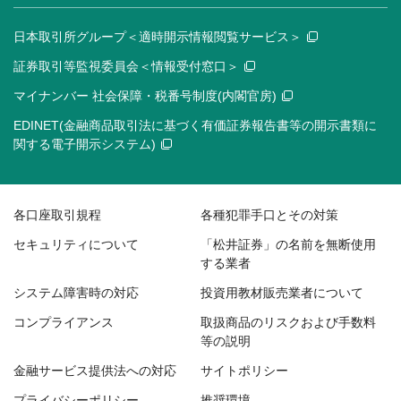
日本取引所グループ＜適時開示情報閲覧サービス＞
証券取引等監視委員会＜情報受付窓口＞
マイナンバー 社会保障・税番号制度(内閣官房)
EDINET(金融商品取引法に基づく有価証券報告書等の開示書類に
関する電子開示システム)
各口座取引規程
各種犯罪手口とその対策
セキュリティについて
「松井証券」の名前を無断使用
する業者
システム障害時の対応
投資用教材販売業者について
コンプライアンス
取扱商品のリスクおよび手数料
等の説明
金融サービス提供法への対応
サイトポリシー
プライバシーポリシー
推奨環境