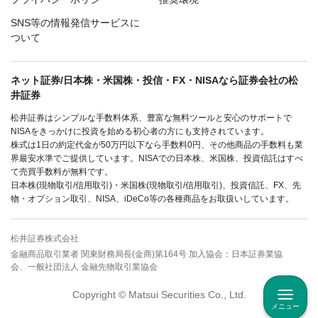
SNS等の情報発信サービスに
ついて
ネット証券/日本株・米国株・投信・FX・NISAなら証券会社の松
井証券
松井証券はシンプルな手数料体系、豊富な無料ツールと安心のサポートで
NISAをきっかけに投資を始める初心者の方にも支持されています。
株式は1日の約定代金が50万円以下なら手数料0円、その他商品の手数料も業
界最安水準でご提供しています。NISAでの日本株、米国株、投資信託はすべ
て売買手数料が無料です。
日本株(現物取引/信用取引)・米国株(現物取引/信用取引)、投資信託、FX、先
物・オプション取引、NISA、iDeCo等の各種商品をお取扱いしています。
松井証券株式会社
金融商品取引業者 関東財務局長(金商)第164号 加入協会：日本証券業協
会、一般社団法人 金融先物取引業協会
Copyright © Matsui Securities Co., Ltd.
メニュー