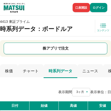
口座開設
ログイン
4413 東証プライム
時系列データ
：ボードルア
コンテンツ
株アプリで注文
株価
チャート
時系列データ
ニュース
表示期間
表示単位：
日
3ヶ月
日付
始値
高値
安値