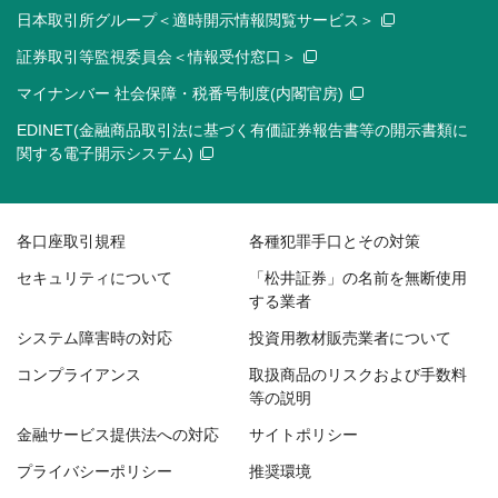
日本取引所グループ＜適時開示情報閲覧サービス＞
証券取引等監視委員会＜情報受付窓口＞
マイナンバー 社会保障・税番号制度(内閣官房)
EDINET(金融商品取引法に基づく有価証券報告書等の開示書類に
関する電子開示システム)
各口座取引規程
各種犯罪手口とその対策
セキュリティについて
「松井証券」の名前を無断使用
する業者
システム障害時の対応
投資用教材販売業者について
コンプライアンス
取扱商品のリスクおよび手数料
等の説明
金融サービス提供法への対応
サイトポリシー
プライバシーポリシー
推奨環境