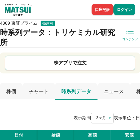
口座開設
ログイン
4369 東証プライム
売建可
時系列データ
：トリケミカル研究
コンテンツ
所
株アプリで注文
株価
チャート
時系列データ
ニュース
表示期間
表示単位：
日
3ヶ月
日付
始値
高値
安値