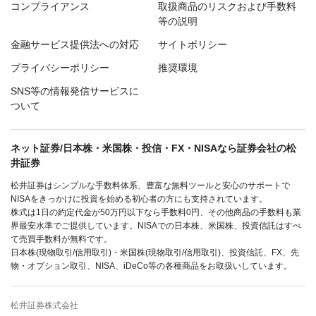
コンプライアンス
取扱商品のリスクおよび手数料
等の説明
金融サービス提供法への対応
サイトポリシー
プライバシーポリシー
推奨環境
SNS等の情報発信サービスに
ついて
ネット証券/日本株・米国株・投信・FX・NISAなら証券会社の松
井証券
松井証券はシンプルな手数料体系、豊富な無料ツールと安心のサポートで
NISAをきっかけに投資を始める初心者の方にも支持されています。
株式は1日の約定代金が50万円以下なら手数料0円、その他商品の手数料も業
界最安水準でご提供しています。NISAでの日本株、米国株、投資信託はすべ
て売買手数料が無料です。
日本株(現物取引/信用取引)・米国株(現物取引/信用取引)、投資信託、FX、先
物・オプション取引、NISA、iDeCo等の各種商品をお取扱いしています。
松井証券株式会社