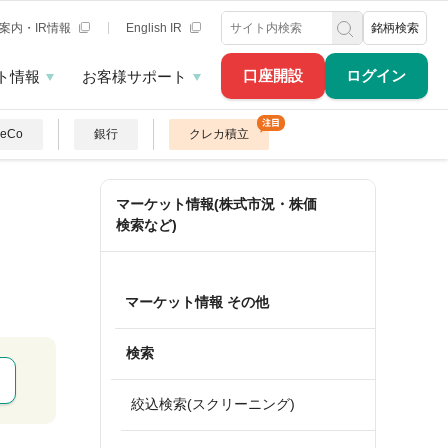
案内・IR情報
English IR
銘柄検索
口座開設
ログイン
ト情報
お客様サポート
DeCo
銀行
クレカ積立
マーケット情報(株式市況・株価
検索など)
マーケット情報 その他
検索
絞込検索(スクリーニング)