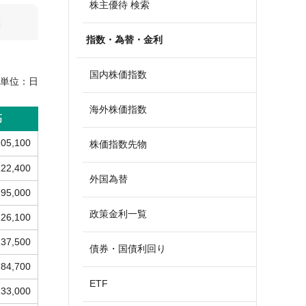
株主優待 検索
算
指数・為替・金利
国内株価指数
単位：
日
海外株価指数
高
105,100
株価指数先物
122,400
外国為替
195,000
政策金利一覧
126,100
137,500
債券・国債利回り
184,700
ETF
233,000