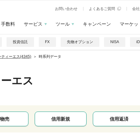
お問い合わせ
よくあるご質問
会社
手数料
サービス
ツール
キャンペーン
マーケッ
投資信託
FX
先物オプション
NISA
i
ティーエス(4345)
時系列データ
ィーエス
物売
信用新規
信用返済