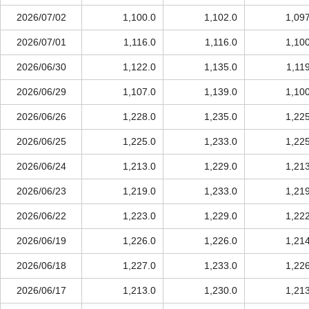
2026/07/02
1,100.0
1,102.0
1,09
2026/07/01
1,116.0
1,116.0
1,10
2026/06/30
1,122.0
1,135.0
1,11
2026/06/29
1,107.0
1,139.0
1,10
2026/06/26
1,228.0
1,235.0
1,22
2026/06/25
1,225.0
1,233.0
1,22
2026/06/24
1,213.0
1,229.0
1,21
2026/06/23
1,219.0
1,233.0
1,21
2026/06/22
1,223.0
1,229.0
1,22
2026/06/19
1,226.0
1,226.0
1,21
2026/06/18
1,227.0
1,233.0
1,22
2026/06/17
1,213.0
1,230.0
1,21