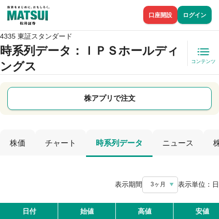
口座開設
ログイン
4335 東証スタンダード
時系列データ
：ＩＰＳホールディ
コンテンツ
ングス
株アプリで注文
株価
チャート
時系列データ
ニュース
表示期間
表示単位：
日
3ヶ月
日付
始値
高値
安値