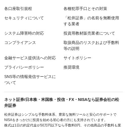
各口座取引規程
各種犯罪手口とその対策
セキュリティについて
「松井証券」の名前を無断使用
する業者
システム障害時の対応
投資用教材販売業者について
コンプライアンス
取扱商品のリスクおよび手数料
等の説明
金融サービス提供法への対応
サイトポリシー
プライバシーポリシー
推奨環境
SNS等の情報発信サービスに
ついて
ネット証券/日本株・米国株・投信・FX・NISAなら証券会社の松
井証券
松井証券はシンプルな手数料体系、豊富な無料ツールと安心のサポートで
NISAをきっかけに投資を始める初心者の方にも支持されています。
株式は1日の約定代金が50万円以下なら手数料0円、その他商品の手数料も業