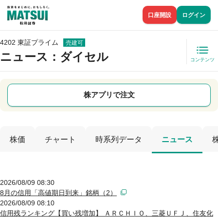
口座開設
ログイン
4202 東証プライム
売建可
ニュース
：ダイセル
コンテンツ
株アプリで注文
株価
チャート
時系列データ
ニュース
2026/08/09 08:30
8月の信用「高値期日到来」銘柄（2）
2026/08/09 08:10
信用残ランキング【買い残増加】 ＡＲＣＨＩＯ、三菱ＵＦＪ、住友化