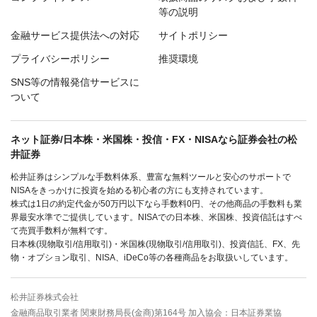
等の説明
金融サービス提供法への対応
サイトポリシー
プライバシーポリシー
推奨環境
SNS等の情報発信サービスに
ついて
ネット証券/日本株・米国株・投信・FX・NISAなら証券会社の松
井証券
松井証券はシンプルな手数料体系、豊富な無料ツールと安心のサポートで
NISAをきっかけに投資を始める初心者の方にも支持されています。
株式は1日の約定代金が50万円以下なら手数料0円、その他商品の手数料も業
界最安水準でご提供しています。NISAでの日本株、米国株、投資信託はすべ
て売買手数料が無料です。
日本株(現物取引/信用取引)・米国株(現物取引/信用取引)、投資信託、FX、先
物・オプション取引、NISA、iDeCo等の各種商品をお取扱いしています。
松井証券株式会社
金融商品取引業者 関東財務局長(金商)第164号 加入協会：日本証券業協