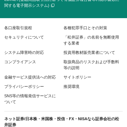
関する電子開示システム)
各口座取引規程
各種犯罪手口とその対策
セキュリティについて
「松井証券」の名前を無断使用
する業者
システム障害時の対応
投資用教材販売業者について
コンプライアンス
取扱商品のリスクおよび手数料
等の説明
金融サービス提供法への対応
サイトポリシー
プライバシーポリシー
推奨環境
SNS等の情報発信サービスに
ついて
ネット証券/日本株・米国株・投信・FX・NISAなら証券会社の松
井証券