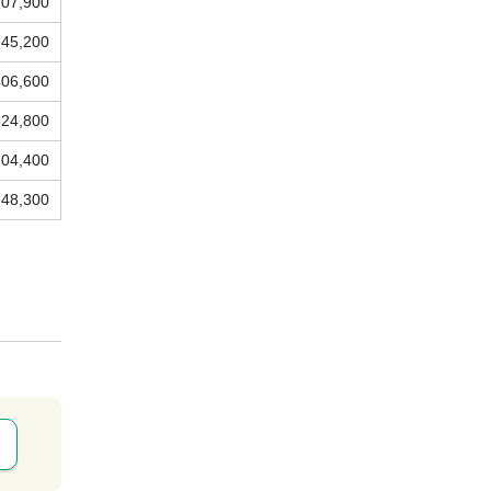
107,900
745,200
406,600
324,800
704,400
748,300