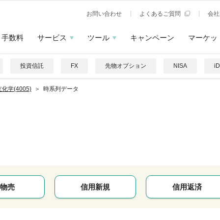
お問い合わせ
よくあるご質問
会社
手数料
サービス
ツール
キャンペーン
マーケッ
投資信託
FX
先物オプション
NISA
i
化学(4005)
時系列データ
物売
信用新規
信用返済