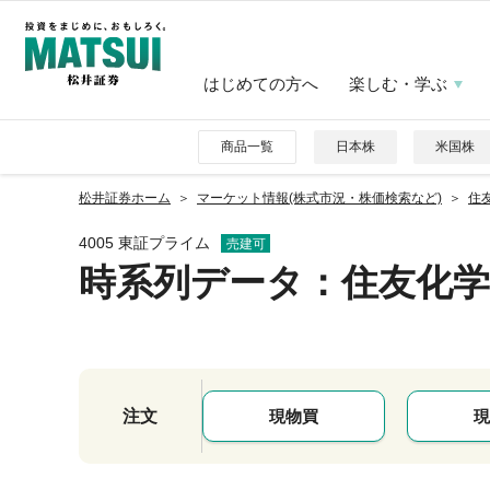
はじめての方へ
楽しむ・学ぶ
商品一覧
日本株
米国株
松井証券ホーム
マーケット情報(株式市況・株価検索など)
住友
4005 東証プライム
売建可
時系列データ
：住友化学
注文
現物買
現