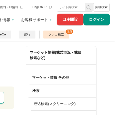
案内・IR情報
English IR
銘柄検索
口座開設
ログイン
ト情報
お客様サポート
DeCo
銀行
クレカ積立
マーケット情報(株式市況・株価
検索など)
マーケット情報 その他
検索
絞込検索(スクリーニング)