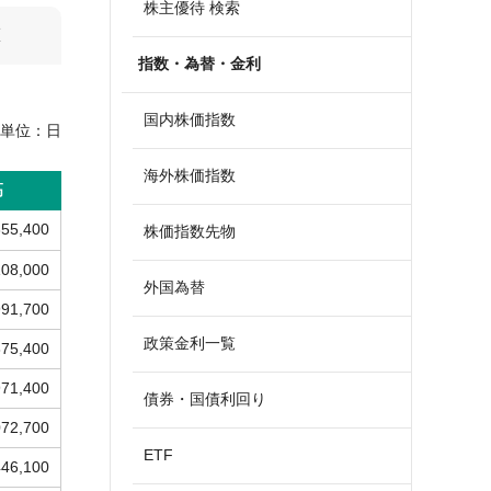
株主優待 検索
算
指数・為替・金利
国内株価指数
単位：
日
海外株価指数
高
355,400
株価指数先物
108,000
外国為替
991,700
政策金利一覧
875,400
971,400
債券・国債利回り
072,700
ETF
446,100