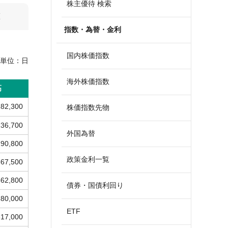
株主優待 検索
算
指数・為替・金利
国内株価指数
単位：
日
海外株価指数
高
182,300
株価指数先物
236,700
外国為替
290,800
政策金利一覧
367,500
562,800
債券・国債利回り
180,000
ETF
817,000