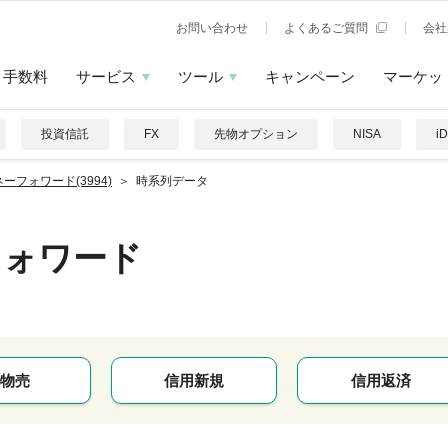
お問い合わせ
よくあるご質問
会社
手数料
サービス
ツール
キャンペーン
マーケッ
投資信託
FX
先物オプション
NISA
i
ーフォワード(3994)
時系列データ
フォワード
物売
信用新規
信用返済