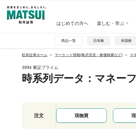
はじめての方へ
楽しむ・学ぶ
商品一覧
日本株
米国株
松井証券ホーム
マーケット情報(株式市況・株価検索など)
マネ
3994 東証プライム
時系列データ
：マネー
注文
現物買
現