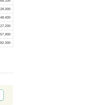
368,100
428,300
348,400
527,200
857,900
682,300