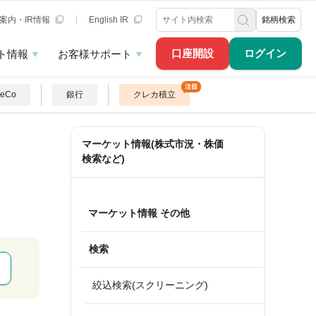
案内・IR情報
English IR
銘柄検索
口座開設
ログイン
ト情報
お客様サポート
DeCo
銀行
クレカ積立
マーケット情報(株式市況・株価
検索など)
マーケット情報 その他
検索
絞込検索(スクリーニング)