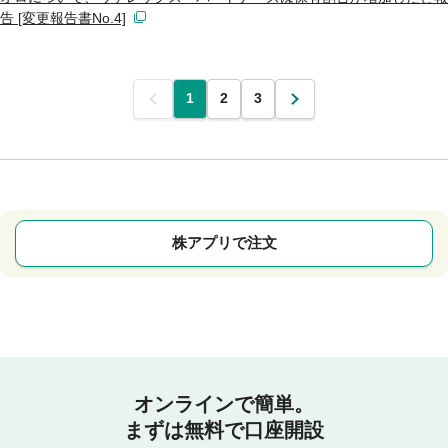
告 [変更報告書No.4]
前
1
2
3
次
株アプリで注文
オンラインで簡単。
まずは無料で口座開設