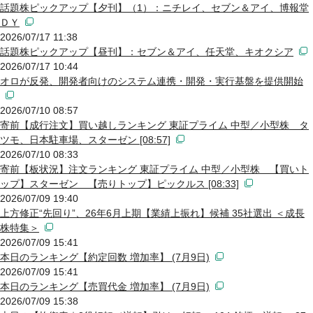
話題株ピックアップ【夕刊】（1）：ニチレイ、セブン＆アイ、博報堂
ＤＹ
2026/07/17 11:38
話題株ピックアップ【昼刊】：セブン＆アイ、任天堂、キオクシア
2026/07/17 10:44
オロが反発、開発者向けのシステム連携・開発・実行基盤を提供開始
2026/07/10 08:57
寄前【成行注文】買い越しランキング 東証プライム 中型／小型株 タ
ツモ、日本駐車場、スターゼン [08:57]
2026/07/10 08:33
寄前【板状況】注文ランキング 東証プライム 中型／小型株 【買いト
ップ】スターゼン 【売りトップ】ピックルス [08:33]
2026/07/09 19:40
上方修正“先回り”、26年6月上期【業績上振れ】候補 35社選出 ＜成長
株特集＞
2026/07/09 15:41
本日のランキング【約定回数 増加率】 (7月9日)
2026/07/09 15:41
本日のランキング【売買代金 増加率】 (7月9日)
2026/07/09 15:38