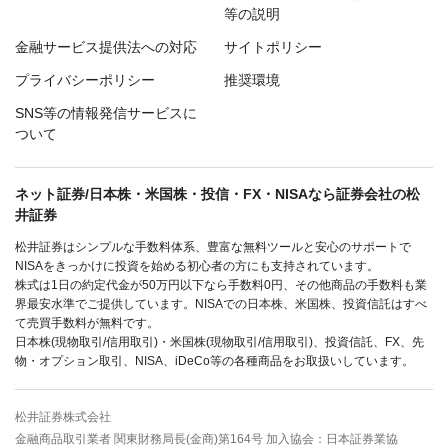
等の説明
金融サービス提供法への対応
サイトポリシー
プライバシーポリシー
推奨環境
SNS等の情報発信サービスに
ついて
ネット証券/日本株・米国株・投信・FX・NISAなら証券会社の松
井証券
松井証券はシンプルな手数料体系、豊富な無料ツールと安心のサポートで
NISAをきっかけに投資を始める初心者の方にも支持されています。
株式は1日の約定代金が50万円以下なら手数料0円、その他商品の手数料も業
界最安水準でご提供しています。NISAでの日本株、米国株、投資信託はすべ
て売買手数料が無料です。
日本株(現物取引/信用取引)・米国株(現物取引/信用取引)、投資信託、FX、先
物・オプション取引、NISA、iDeCo等の各種商品をお取扱いしています。
松井証券株式会社
金融商品取引業者 関東財務局長(金商)第164号 加入協会：日本証券業協