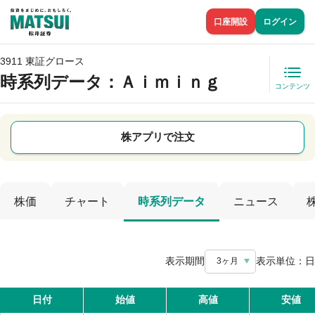
口座開設
ログイン
3911 東証グロース
時系列データ
：Ａｉｍｉｎｇ
コンテンツ
株アプリで注文
株価
チャート
時系列データ
ニュース
表示期間
表示単位：
日
3ヶ月
日付
始値
高値
安値