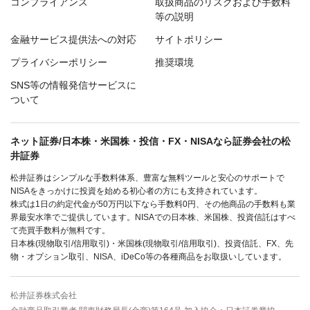
コンプライアンス
取扱商品のリスクおよび手数料
等の説明
金融サービス提供法への対応
サイトポリシー
プライバシーポリシー
推奨環境
SNS等の情報発信サービスに
ついて
ネット証券/日本株・米国株・投信・FX・NISAなら証券会社の松
井証券
松井証券はシンプルな手数料体系、豊富な無料ツールと安心のサポートで
NISAをきっかけに投資を始める初心者の方にも支持されています。
株式は1日の約定代金が50万円以下なら手数料0円、その他商品の手数料も業
界最安水準でご提供しています。NISAでの日本株、米国株、投資信託はすべ
て売買手数料が無料です。
日本株(現物取引/信用取引)・米国株(現物取引/信用取引)、投資信託、FX、先
物・オプション取引、NISA、iDeCo等の各種商品をお取扱いしています。
松井証券株式会社