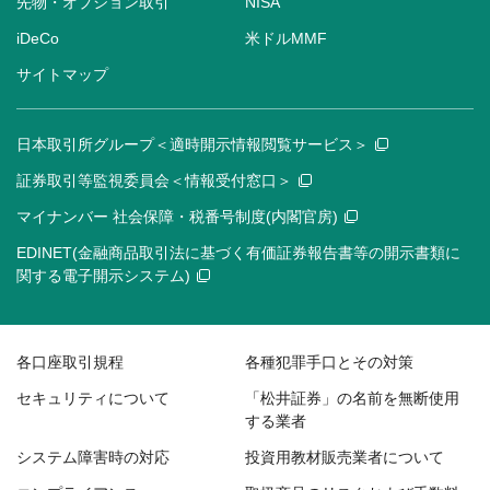
先物・オプション取引
NISA
iDeCo
米ドルMMF
サイトマップ
日本取引所グループ＜適時開示情報閲覧サービス＞
証券取引等監視委員会＜情報受付窓口＞
マイナンバー 社会保障・税番号制度(内閣官房)
EDINET(金融商品取引法に基づく有価証券報告書等の開示書類に
関する電子開示システム)
各口座取引規程
各種犯罪手口とその対策
セキュリティについて
「松井証券」の名前を無断使用
する業者
システム障害時の対応
投資用教材販売業者について