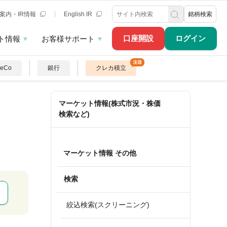
案内・IR情報
English IR
銘柄検索
口座開設
ログイン
ト情報
お客様サポート
DeCo
銀行
クレカ積立
マーケット情報(株式市況・株価
検索など)
マーケット情報 その他
検索
絞込検索(スクリーニング)