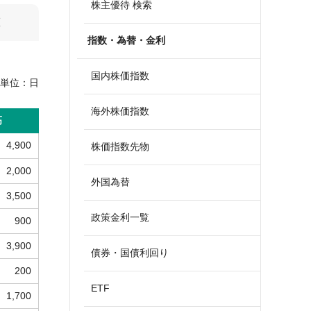
株主優待 検索
算
指数・為替・金利
国内株価指数
単位：
日
海外株価指数
高
4,900
株価指数先物
2,000
外国為替
3,500
政策金利一覧
900
3,900
債券・国債利回り
200
ETF
1,700