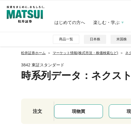
はじめての方へ
楽しむ・学ぶ
商品一覧
日本株
米国株
松井証券ホーム
マーケット情報(株式市況・株価検索など)
ネク
3842 東証スタンダード
時系列データ
：ネクス
注文
現物買
現