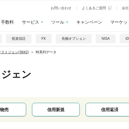
お問い合わせ
よくあるご質問
会社
手数料
サービス
ツール
キャンペーン
マーケッ
投資信託
FX
先物オプション
NISA
i
ストジェン(3842)
時系列データ
トジェン
物売
信用新規
信用返済