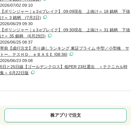
2026/07/02 09:10
【ボリンジャー｜±３σブレイク】 09:09現在 上抜け＝ 18 銘柄 下抜
け＝ 3 銘柄 (7月2日)
2026/06/29 09:30
【ボリンジャー｜±３σブレイク】 09:30現在 上抜け＝ 31 銘柄 下抜
け＝ 35 銘柄 (6月29日)
2026/06/25 08:37
寄前【成行注文】売り越しランキング 東証プライム 中型／小型株 サ
トー、テスＨＤ、ｅＢＡＳＥ [08:36]
2026/06/23 09:08
5日と25日線【ゴールデンクロス】低PER 23社選出 ＜テクニカル特
集＞ 6月22日版
株アプリで注文