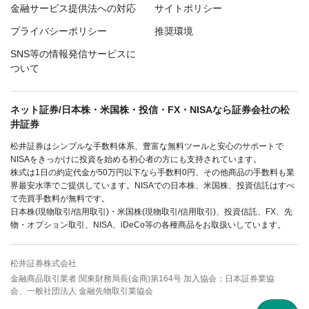
金融サービス提供法への対応
サイトポリシー
プライバシーポリシー
推奨環境
SNS等の情報発信サービスに
ついて
ネット証券/日本株・米国株・投信・FX・NISAなら証券会社の松
井証券
松井証券はシンプルな手数料体系、豊富な無料ツールと安心のサポートで
NISAをきっかけに投資を始める初心者の方にも支持されています。
株式は1日の約定代金が50万円以下なら手数料0円、その他商品の手数料も業
界最安水準でご提供しています。NISAでの日本株、米国株、投資信託はすべ
て売買手数料が無料です。
日本株(現物取引/信用取引)・米国株(現物取引/信用取引)、投資信託、FX、先
物・オプション取引、NISA、iDeCo等の各種商品をお取扱いしています。
松井証券株式会社
金融商品取引業者 関東財務局長(金商)第164号 加入協会：日本証券業協
会、一般社団法人 金融先物取引業協会