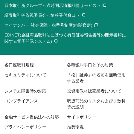
日本取引所グループ＜適時開示情報閲覧サービス＞
証券取引等監視委員会＜情報受付窓口＞
マイナンバー 社会保障・税番号制度(内閣官房)
EDINET(金融商品取引法に基づく有価証券報告書等の開示書類に
関する電子開示システム)
各口座取引規程
各種犯罪手口とその対策
セキュリティについて
「松井証券」の名前を無断使用
する業者
システム障害時の対応
投資用教材販売業者について
コンプライアンス
取扱商品のリスクおよび手数料
等の説明
金融サービス提供法への対応
サイトポリシー
プライバシーポリシー
推奨環境