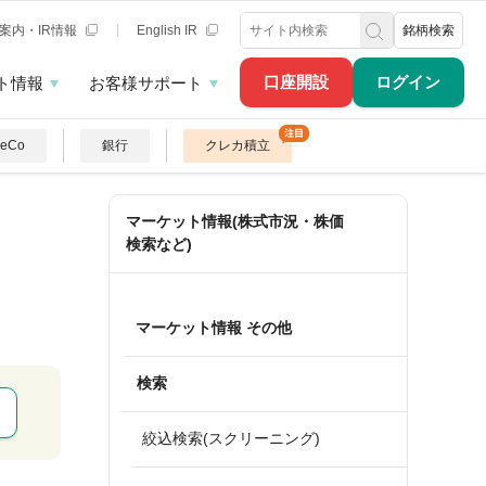
案内・IR情報
English IR
銘柄検索
口座開設
ログイン
ト情報
お客様サポート
DeCo
銀行
クレカ積立
マーケット情報(株式市況・株価
検索など)
マーケット情報 その他
検索
絞込検索(スクリーニング)