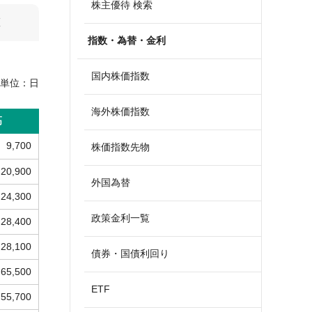
株主優待 検索
算
指数・為替・金利
国内株価指数
単位：
日
海外株価指数
高
9,700
株価指数先物
20,900
外国為替
24,300
政策金利一覧
28,400
28,100
債券・国債利回り
65,500
ETF
55,700