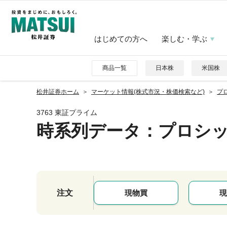
はじめての方へ
楽しむ・学ぶ
商品一覧
日本株
米国株
松井証券ホーム
マーケット情報(株式市況・株価検索など)
プロ
3763 東証プライム
時系列データ
：プロシ
注文
現物買
現