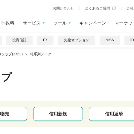
お問い合わせ
よくあるご質問
会社
手数料
サービス
ツール
キャンペーン
マーケッ
投資信託
FX
先物オプション
NISA
i
シップ(3763)
時系列データ
ップ
物売
信用新規
信用返済