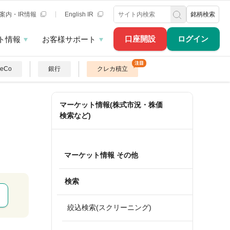
案内・IR情報
English IR
銘柄検索
口座開設
ログイン
ト情報
お客様サポート
DeCo
銀行
クレカ積立
マーケット情報(株式市況・株価
検索など)
マーケット情報 その他
検索
絞込検索(スクリーニング)