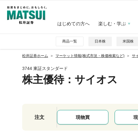
はじめての方へ
楽しむ・学ぶ
商品一覧
日本株
米国株
松井証券ホーム
マーケット情報(株式市況・株価検索など)
サイ
3744 東証スタンダード
株主優待
：サイオス
注文
現物買
現