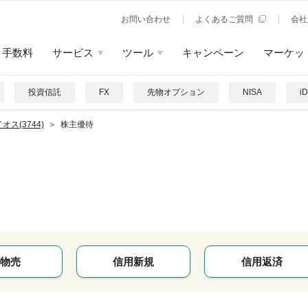
お問い合わせ
よくあるご質問
会社
手数料
サービス
ツール
キャンペーン
マーケッ
投資信託
FX
先物オプション
NISA
i
オス(3744)
株主優待
物売
信用新規
信用返済